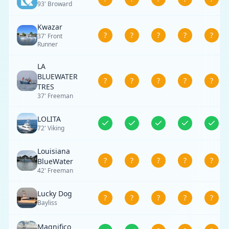
93' Broward
Kwazar
?
?
?
?
?
37' Front
Runner
LA
BLUEWATER
?
?
?
?
?
TRES
37' Freeman
LOLITA
72' Viking
Louisiana
?
?
?
?
?
BlueWater
42' Freeman
Lucky Dog
?
?
?
?
?
Bayliss
Magnifico