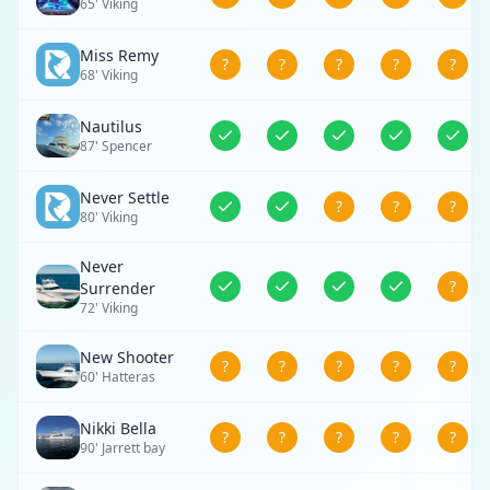
65' Viking
Miss Remy
?
?
?
?
?
68' Viking
Nautilus
87' Spencer
Never Settle
?
?
?
80' Viking
Never
?
Surrender
72' Viking
New Shooter
?
?
?
?
?
60' Hatteras
Nikki Bella
?
?
?
?
?
90' Jarrett bay