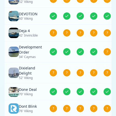
52' Viking
DEVOTION
60' Viking
Deja 4
?
?
?
?
?
42' Invincible
Development
?
Order
34' Caymas
Dixieland
?
?
?
?
?
Delight
52' Viking
Done Deal
70' Viking
Dont Blink
?
?
?
?
?
76' Viking