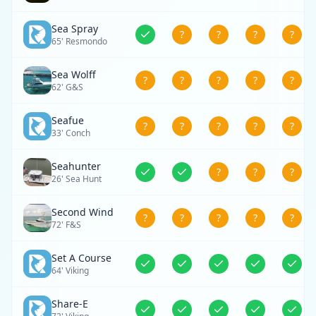
Sea Spray
?
?
?
?
65' Resmondo
Sea Wolff
?
?
?
?
?
62' G&S
Seafue
?
?
?
?
?
33' Conch
Seahunter
?
?
?
26' Sea Hunt
Second Wind
?
?
?
?
?
72' F&S
Set A Course
64' Viking
Share-E