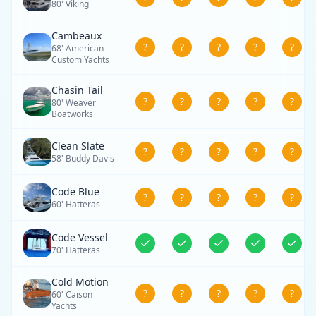
80' Viking
Cambeaux
?
?
?
?
?
68' American
Custom Yachts
Chasin Tail
?
?
?
?
?
80' Weaver
Boatworks
Clean Slate
?
?
?
?
?
58' Buddy Davis
Code Blue
?
?
?
?
?
60' Hatteras
Code Vessel
70' Hatteras
Cold Motion
?
?
?
?
?
60' Caison
Yachts