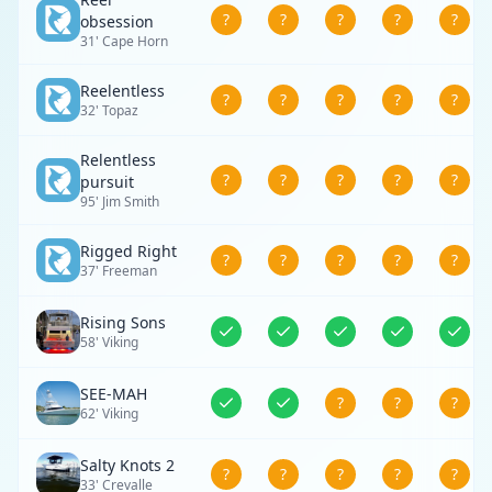
?
?
?
?
?
obsession
31' Cape Horn
Reelentless
?
?
?
?
?
32' Topaz
Relentless
?
?
?
?
?
pursuit
95' Jim Smith
Rigged Right
?
?
?
?
?
37' Freeman
Rising Sons
58' Viking
SEE-MAH
?
?
?
62' Viking
Salty Knots 2
?
?
?
?
?
33' Crevalle