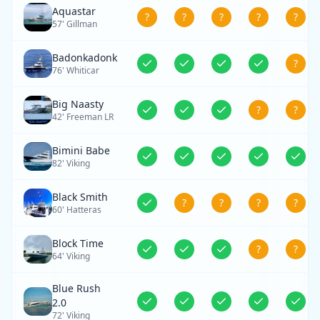
Aquastar
?
?
?
?
?
57' Gillman
Badonkadonk
?
76' Whiticar
Big Naasty
?
?
42' Freeman LR
Bimini Babe
82' Viking
Black Smith
?
?
?
?
60' Hatteras
Block Time
?
?
64' Viking
Blue Rush
2.0
72' Viking