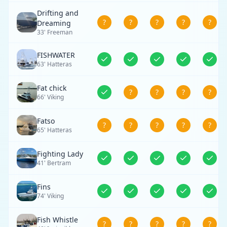
Drifting and
?
?
?
?
?
Dreaming
33' Freeman
FISHWATER
63' Hatteras
Fat chick
?
?
?
?
66' Viking
Fatso
?
?
?
?
?
65' Hatteras
Fighting Lady
41' Bertram
Fins
74' Viking
Fish Whistle
?
?
?
?
?