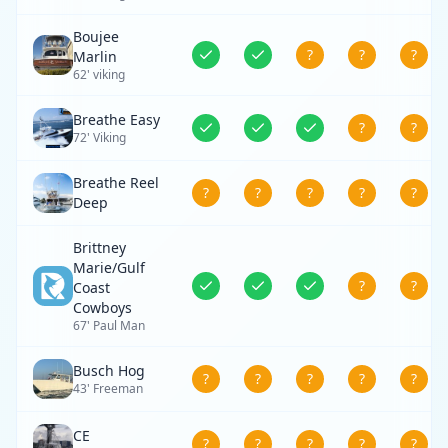
Boujee
?
?
?
Marlin
62' viking
Breathe Easy
?
?
72' Viking
Breathe Reel
?
?
?
?
?
Deep
Brittney
Marie/Gulf
?
?
Coast
Cowboys
67' Paul Man
Busch Hog
?
?
?
?
?
43' Freeman
CE
?
?
?
?
?