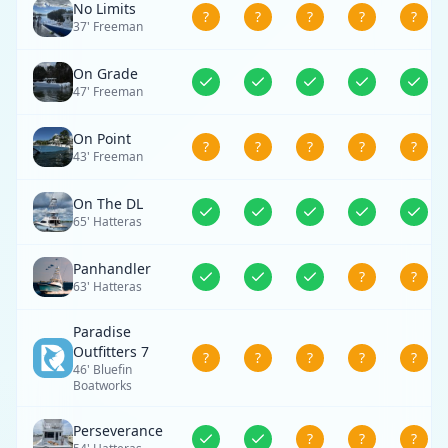
No Limits
?
?
?
?
?
37' Freeman
On Grade
47' Freeman
On Point
?
?
?
?
?
43' Freeman
On The DL
65' Hatteras
Panhandler
?
?
63' Hatteras
Paradise
Outfitters 7
?
?
?
?
?
46' Bluefin
Boatworks
Perseverance
?
?
?