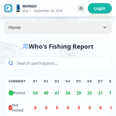
MONGO
/
Login
May 1 - September 30, 2026
Home
Who's Fishing Report
SUMMARY
D
1
D
2
D
3
D
4
D
5
D
6
D
7
D
8
54
49
41
34
29
25
21
17
Fished
Not
0
0
0
0
0
0
0
0
Fished