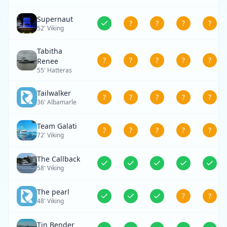
Supernaut
?
?
?
?
52' Viking
Tabitha
?
?
?
?
?
Renee
55' Hatteras
Tailwalker
?
?
?
?
?
36' Albamarle
Team Galati
?
?
?
?
?
72' Viking
The Callback
58' Viking
The pearl
?
?
48' Viking
Tin Bender