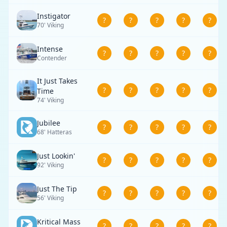
Instigator
?
?
?
?
?
70' Viking
Intense
?
?
?
?
?
Contender
It Just Takes
?
?
?
?
?
Time
74' Viking
Jubilee
?
?
?
?
?
68' Hatteras
Just Lookin'
?
?
?
?
?
92' Viking
Just The Tip
?
?
?
?
?
56' Viking
Kritical Mass
?
?
?
?
?