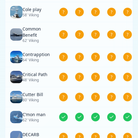
Cole play
?
?
?
?
?
58' Viking
Common
?
?
?
?
?
Benefit
62' Viking
Contrapption
?
?
?
?
?
64' Viking
Critical Path
?
?
?
?
?
48' Viking
Cutter Bill
?
?
?
?
?
80' Viking
C’mon man
62' Viking
DECARB
?
?
?
?
?