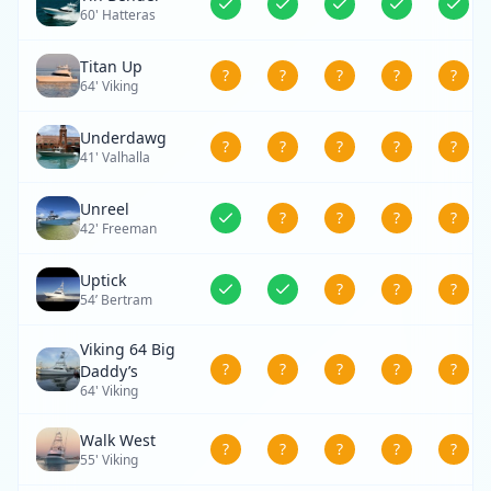
60' Hatteras
Titan Up
?
?
?
?
?
64' Viking
Underdawg
?
?
?
?
?
41' Valhalla
Unreel
?
?
?
?
42' Freeman
Uptick
?
?
?
54’ Bertram
Viking 64 Big
?
?
?
?
?
Daddy’s
64' Viking
Walk West
?
?
?
?
?
55' Viking