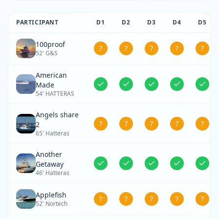
PARTICIPANT
D
1
D
2
D
3
D
4
D
5
100proof
?
?
?
?
?
52' G&S
American
Made
54' HATTERAS
Angels share
?
?
?
?
?
2
65' Hatteras
Another
Getaway
46' Hatteras
Applefish
?
?
?
?
?
52' Nortech