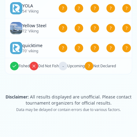
YOLA
?
?
?
?
?
54' Viking
Yellow Steel
?
?
?
?
?
72' Viking
quicktime
?
?
?
?
?
70' viking
-
?
Fished
Did Not Fish
Upcoming
Not Declared
Disclaimer:
All results displayed are unofficial. Please contact
tournament organizers for official results.
Data may be delayed or contain errors due to various factors.