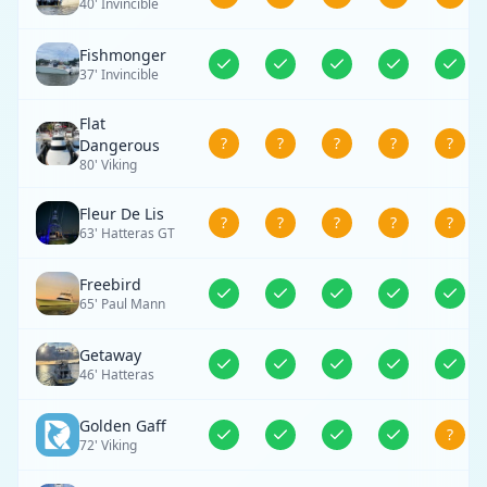
40' Invincible
Fishmonger
37' Invincible
Flat
?
?
?
?
?
Dangerous
80' Viking
Fleur De Lis
?
?
?
?
?
63' Hatteras GT
Freebird
65' Paul Mann
Getaway
46' Hatteras
Golden Gaff
?
72' Viking