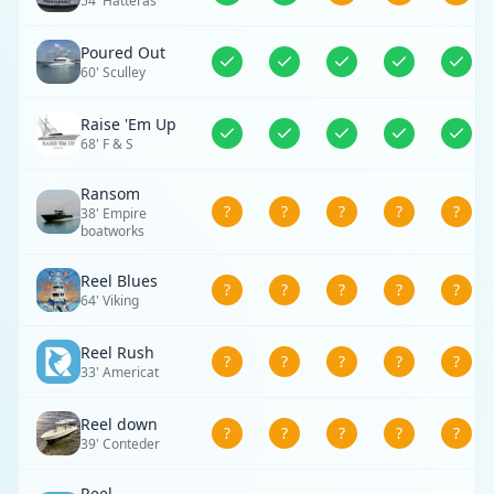
54' Hatteras
Poured Out
60' Sculley
Raise 'Em Up
68' F & S
Ransom
?
?
?
?
?
38' Empire
boatworks
Reel Blues
?
?
?
?
?
64' Viking
Reel Rush
?
?
?
?
?
33' Americat
Reel down
?
?
?
?
?
39' Conteder
Reel