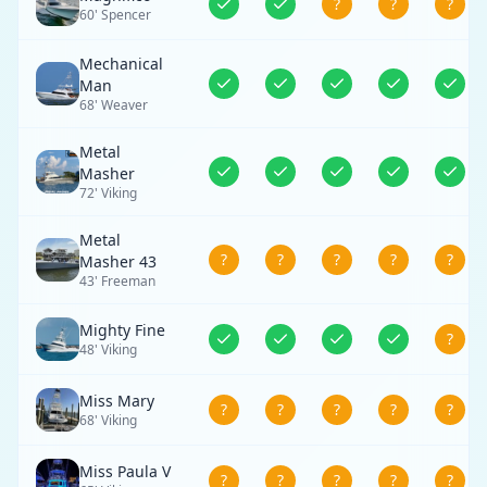
?
?
?
60' Spencer
Mechanical
Man
68' Weaver
Metal
Masher
72' Viking
Metal
?
?
?
?
?
Masher 43
43' Freeman
Mighty Fine
?
48' Viking
Miss Mary
?
?
?
?
?
68' Viking
Miss Paula V
?
?
?
?
?