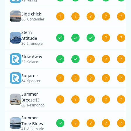
72' Viking
Side chick
?
?
?
?
?
36' Contender
Stern
?
?
Attitude
36' Invincible
Stow Away
?
?
?
32' Solace
Sugaree
?
?
?
?
?
64' Spencer
Summer
?
?
?
?
?
Breeze II
60' Resmondo
Summer
?
?
?
?
Time Blues
41' Albemarle