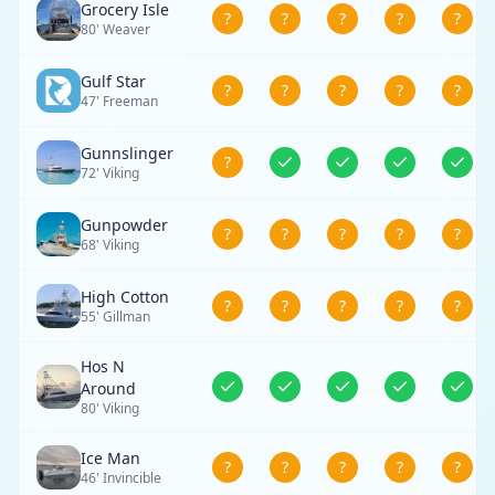
Grocery Isle
?
?
?
?
?
80' Weaver
Gulf Star
?
?
?
?
?
47' Freeman
Gunnslinger
?
72' Viking
Gunpowder
?
?
?
?
?
68' Viking
High Cotton
?
?
?
?
?
55' Gillman
Hos N
Around
80' Viking
Ice Man
?
?
?
?
?
46' Invincible